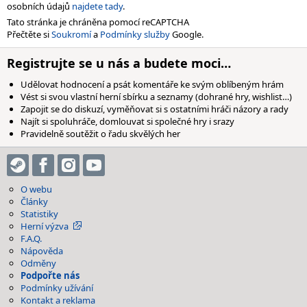
osobních údajů
najdete tady
.
Tato stránka je chráněna pomocí reCAPTCHA
Přečtěte si
Soukromí
a
Podmínky služby
Google.
Registrujte se u nás a budete moci…
Udělovat hodnocení a psát komentáře ke svým oblíbeným hrám
Vést si svou vlastní herní sbírku a seznamy (dohrané hry, wishlist…)
Zapojit se do diskuzí, vyměňovat si s ostatními hráči názory a rady
Najít si spoluhráče, domlouvat si společné hry i srazy
Pravidelně soutěžit o řadu skvělých her
O webu
Články
Statistiky
Herní výzva
F.A.Q.
Nápověda
Odměny
Podpořte nás
Podmínky užívání
Kontakt a reklama