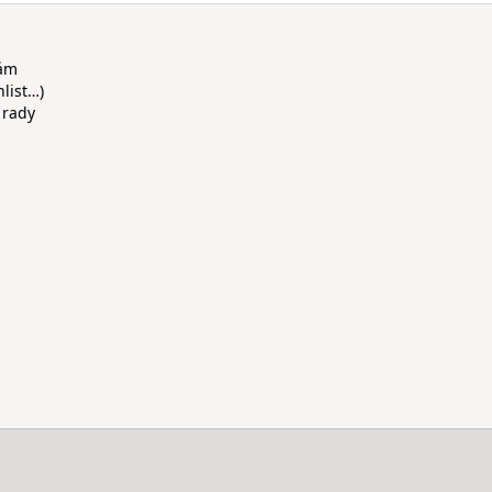
rám
hlist…)
 rady