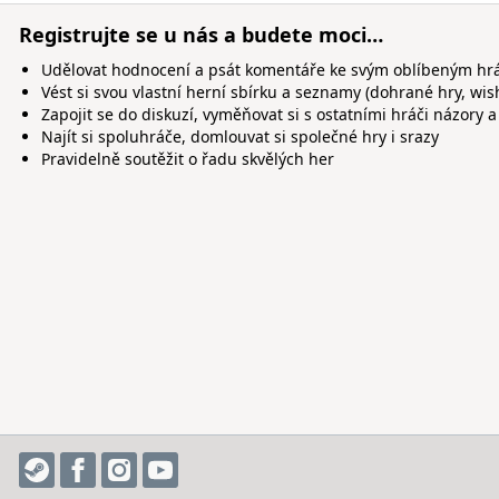
Registrujte se u nás a budete moci…
Udělovat hodnocení a psát komentáře ke svým oblíbeným h
Vést si svou vlastní herní sbírku a seznamy (dohrané hry, wis
Zapojit se do diskuzí, vyměňovat si s ostatními hráči názory a
Najít si spoluhráče, domlouvat si společné hry i srazy
Pravidelně soutěžit o řadu skvělých her