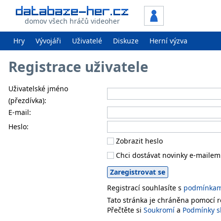
domov všech hráčů videoher
Hry
Vývojáři
Uživatelé
Diskuze
Herní výzva
Registrace uživatele
Uživatelské jméno
(přezdívka):
E-mail:
Heslo:
Zobrazit heslo
Chci dostávat novinky e-mailem
Registrací souhlasíte s
podmínkami
Tato stránka je chráněna pomocí
Přečtěte si
Soukromí
a
Podmínky s