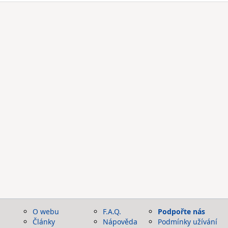
O webu
F.A.Q.
Podpořte nás
Články
Nápověda
Podmínky užívání