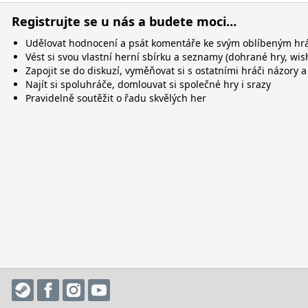
Registrujte se u nás a budete moci…
Udělovat hodnocení a psát komentáře ke svým oblíbeným h
Vést si svou vlastní herní sbírku a seznamy (dohrané hry, wis
Zapojit se do diskuzí, vyměňovat si s ostatními hráči názory a
Najít si spoluhráče, domlouvat si společné hry i srazy
Pravidelně soutěžit o řadu skvělých her