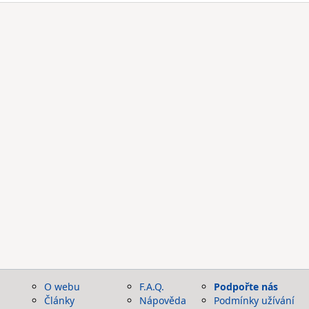
O webu
F.A.Q.
Podpořte nás
Články
Nápověda
Podmínky užívání