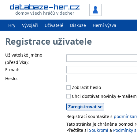
domov všech hráčů videoher
Hry
Vývojáři
Uživatelé
Diskuze
Herní výzva
Registrace uživatele
Uživatelské jméno
(přezdívka):
E-mail:
Heslo:
Zobrazit heslo
Chci dostávat novinky e-mailem
Registrací souhlasíte s
podmínkami
Tato stránka je chráněna pomocí
Přečtěte si
Soukromí
a
Podmínky s