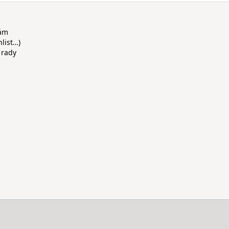
rám
hlist…)
 rady