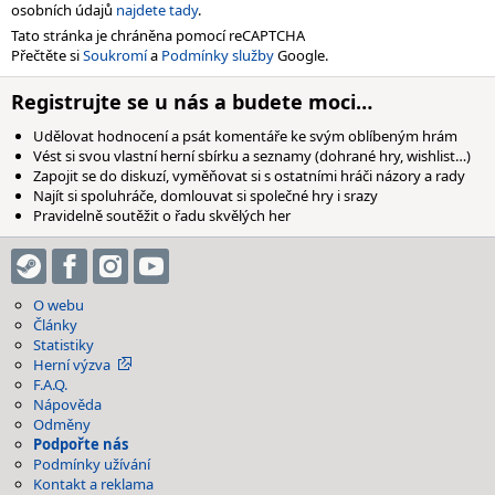
osobních údajů
najdete tady
.
Tato stránka je chráněna pomocí reCAPTCHA
Přečtěte si
Soukromí
a
Podmínky služby
Google.
Registrujte se u nás a budete moci…
Udělovat hodnocení a psát komentáře ke svým oblíbeným hrám
Vést si svou vlastní herní sbírku a seznamy (dohrané hry, wishlist…)
Zapojit se do diskuzí, vyměňovat si s ostatními hráči názory a rady
Najít si spoluhráče, domlouvat si společné hry i srazy
Pravidelně soutěžit o řadu skvělých her
O webu
Články
Statistiky
Herní výzva
F.A.Q.
Nápověda
Odměny
Podpořte nás
Podmínky užívání
Kontakt a reklama