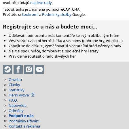
osobních údajů
najdete tady
.
Tato stránka je chráněna pomocí reCAPTCHA
Přečtěte si
Soukromí
a
Podmínky služby
Google.
Registrujte se u nás a budete moci…
Udělovat hodnocení a psát komentáře ke svým oblíbeným hrám
Vést si svou vlastní herní sbírku a seznamy (dohrané hry, wishlist…)
Zapojit se do diskuzí, vyměňovat si s ostatními hráči názory a rady
Najít si spoluhráče, domlouvat si společné hry i srazy
Pravidelně soutěžit o řadu skvělých her
O webu
Články
Statistiky
Herní výzva
F.A.Q.
Nápověda
Odměny
Podpořte nás
Podmínky užívání
Kontakt a reklama