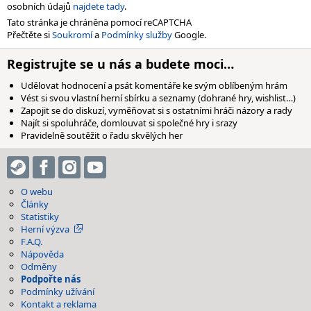
osobních údajů
najdete tady
.
Tato stránka je chráněna pomocí reCAPTCHA
Přečtěte si
Soukromí
a
Podmínky služby
Google.
Registrujte se u nás a budete moci…
Udělovat hodnocení a psát komentáře ke svým oblíbeným hrám
Vést si svou vlastní herní sbírku a seznamy (dohrané hry, wishlist…)
Zapojit se do diskuzí, vyměňovat si s ostatními hráči názory a rady
Najít si spoluhráče, domlouvat si společné hry i srazy
Pravidelně soutěžit o řadu skvělých her
O webu
Články
Statistiky
Herní výzva
F.A.Q.
Nápověda
Odměny
Podpořte nás
Podmínky užívání
Kontakt a reklama