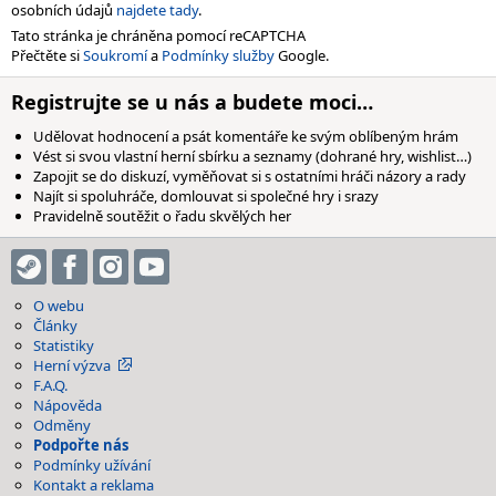
osobních údajů
najdete tady
.
Tato stránka je chráněna pomocí reCAPTCHA
Přečtěte si
Soukromí
a
Podmínky služby
Google.
Registrujte se u nás a budete moci…
Udělovat hodnocení a psát komentáře ke svým oblíbeným hrám
Vést si svou vlastní herní sbírku a seznamy (dohrané hry, wishlist…)
Zapojit se do diskuzí, vyměňovat si s ostatními hráči názory a rady
Najít si spoluhráče, domlouvat si společné hry i srazy
Pravidelně soutěžit o řadu skvělých her
O webu
Články
Statistiky
Herní výzva
F.A.Q.
Nápověda
Odměny
Podpořte nás
Podmínky užívání
Kontakt a reklama