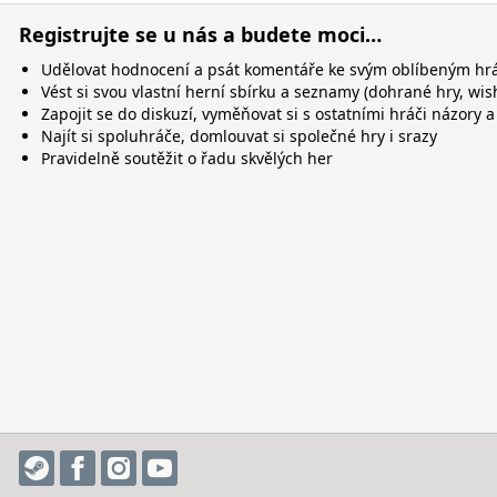
Registrujte se u nás a budete moci…
Udělovat hodnocení a psát komentáře ke svým oblíbeným h
Vést si svou vlastní herní sbírku a seznamy (dohrané hry, wis
Zapojit se do diskuzí, vyměňovat si s ostatními hráči názory a
Najít si spoluhráče, domlouvat si společné hry i srazy
Pravidelně soutěžit o řadu skvělých her