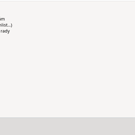
rám
hlist…)
 rady