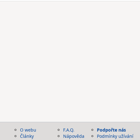
O webu
F.A.Q.
Podpořte nás
Články
Nápověda
Podmínky užívání