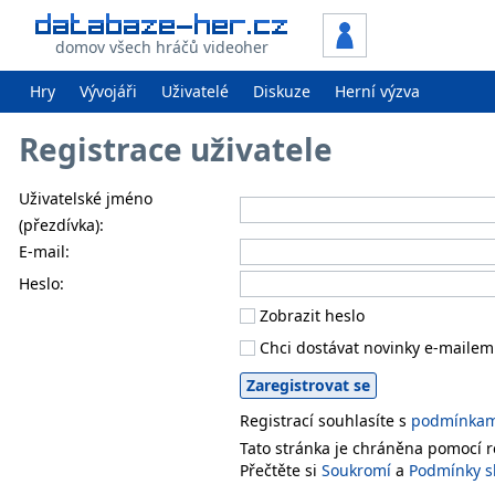
domov všech hráčů videoher
Hry
Vývojáři
Uživatelé
Diskuze
Herní výzva
Registrace uživatele
Uživatelské jméno
(přezdívka):
E-mail:
Heslo:
Zobrazit heslo
Chci dostávat novinky e-mailem
Registrací souhlasíte s
podmínkami
Tato stránka je chráněna pomocí
Přečtěte si
Soukromí
a
Podmínky s