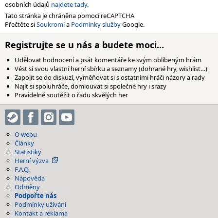
osobních údajů
najdete tady
.
Tato stránka je chráněna pomocí reCAPTCHA
Přečtěte si
Soukromí
a
Podmínky služby
Google.
Registrujte se u nás a budete moci…
Udělovat hodnocení a psát komentáře ke svým oblíbeným hrám
Vést si svou vlastní herní sbírku a seznamy (dohrané hry, wishlist…)
Zapojit se do diskuzí, vyměňovat si s ostatními hráči názory a rady
Najít si spoluhráče, domlouvat si společné hry i srazy
Pravidelně soutěžit o řadu skvělých her
O webu
Články
Statistiky
Herní výzva
F.A.Q.
Nápověda
Odměny
Podpořte nás
Podmínky užívání
Kontakt a reklama