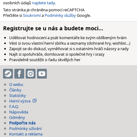
osobních údajů
najdete tady
.
Tato stránka je chráněna pomocí reCAPTCHA
Přečtěte si
Soukromí
a
Podmínky služby
Google.
Registrujte se u nás a budete moci…
Udělovat hodnocení a psát komentáře ke svým oblíbeným hrám
Vést si svou vlastní herní sbírku a seznamy (dohrané hry, wishlist…)
Zapojit se do diskuzí, vyměňovat si s ostatními hráči názory a rady
Najít si spoluhráče, domlouvat si společné hry i srazy
Pravidelně soutěžit o řadu skvělých her
O webu
Články
Statistiky
Herní výzva
F.A.Q.
Nápověda
Odměny
Podpořte nás
Podmínky užívání
Kontakt a reklama