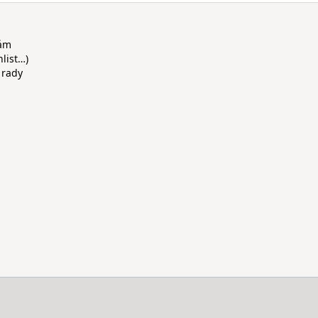
rám
hlist…)
 rady