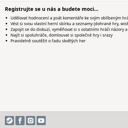
Registrujte se u nás a budete moci…
Udělovat hodnocení a psát komentáře ke svým oblíbeným h
Vést si svou vlastní herní sbírku a seznamy (dohrané hry, wis
Zapojit se do diskuzí, vyměňovat si s ostatními hráči názory a
Najít si spoluhráče, domlouvat si společné hry i srazy
Pravidelně soutěžit o řadu skvělých her