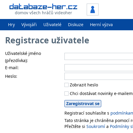
domov všech hráčů videoher
Hry
Vývojáři
Uživatelé
Diskuze
Herní výzva
Registrace uživatele
Uživatelské jméno
(přezdívka):
E-mail:
Heslo:
Zobrazit heslo
Chci dostávat novinky e-mailem
Registrací souhlasíte s
podmínkami
Tato stránka je chráněna pomocí
Přečtěte si
Soukromí
a
Podmínky s