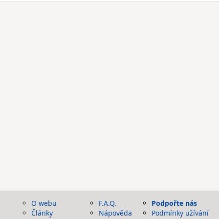
O webu
F.A.Q.
Podpořte nás
Články
Nápověda
Podmínky užívání