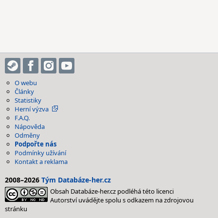
O webu
Články
Statistiky
Herní výzva
F.A.Q.
Nápověda
Odměny
Podpořte nás
Podmínky užívání
Kontakt a reklama
2008–2026
Tým Databáze-her.cz
Obsah Databáze-her.cz podléhá této licenci
Autorství uvádějte spolu s odkazem na zdrojovou
stránku