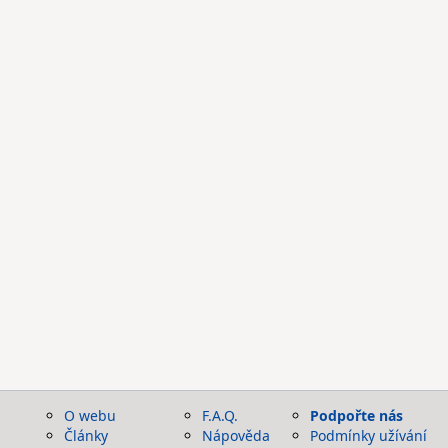
O webu
F.A.Q.
Podpořte nás
Články
Nápověda
Podmínky užívání