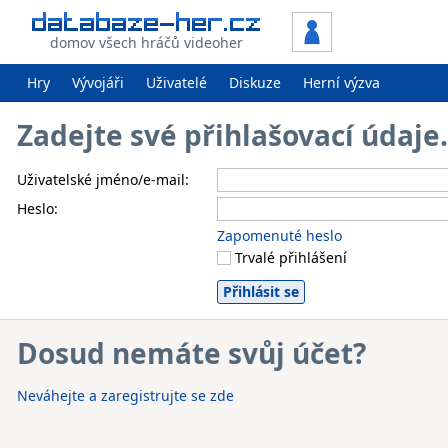
domov všech hráčů videoher
Hry
Vývojáři
Uživatelé
Diskuze
Herní výzva
Zadejte své přihlašovací údaj
Uživatelské jméno/e-mail:
Heslo:
Zapomenuté heslo
Trvalé přihlášení
Dosud nemáte svůj účet?
Neváhejte a zaregistrujte se zde