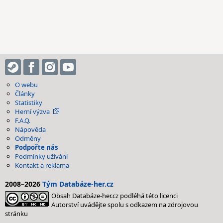
O webu
Články
Statistiky
Herní výzva
F.A.Q.
Nápověda
Odměny
Podpořte nás
Podmínky užívání
Kontakt a reklama
2008–2026
Tým Databáze-her.cz
Obsah Databáze-her.cz podléhá této licenci
Autorství uvádějte spolu s odkazem na zdrojovou
stránku