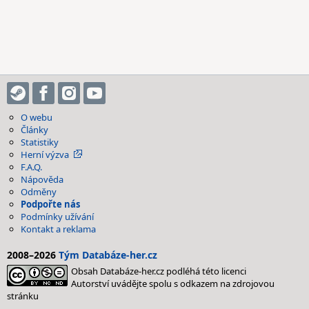
O webu
Články
Statistiky
Herní výzva
F.A.Q.
Nápověda
Odměny
Podpořte nás
Podmínky užívání
Kontakt a reklama
2008–2026
Tým Databáze-her.cz
Obsah Databáze-her.cz podléhá této licenci
Autorství uvádějte spolu s odkazem na zdrojovou
stránku