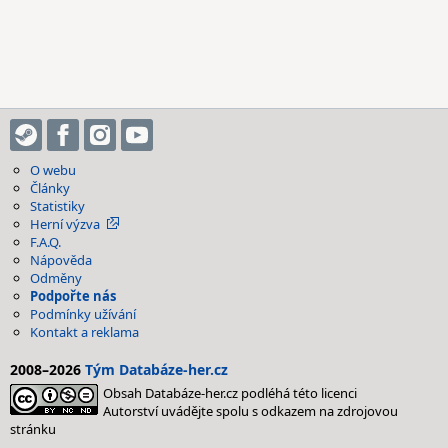
O webu
Články
Statistiky
Herní výzva
F.A.Q.
Nápověda
Odměny
Podpořte nás
Podmínky užívání
Kontakt a reklama
2008–2026
Tým Databáze-her.cz
Obsah Databáze-her.cz podléhá této licenci
Autorství uvádějte spolu s odkazem na zdrojovou
stránku