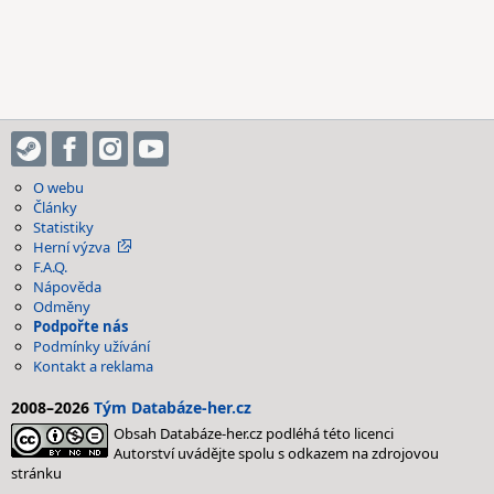
O webu
Články
Statistiky
Herní výzva
F.A.Q.
Nápověda
Odměny
Podpořte nás
Podmínky užívání
Kontakt a reklama
2008–2026
Tým Databáze-her.cz
Obsah Databáze-her.cz podléhá této licenci
Autorství uvádějte spolu s odkazem na zdrojovou
stránku