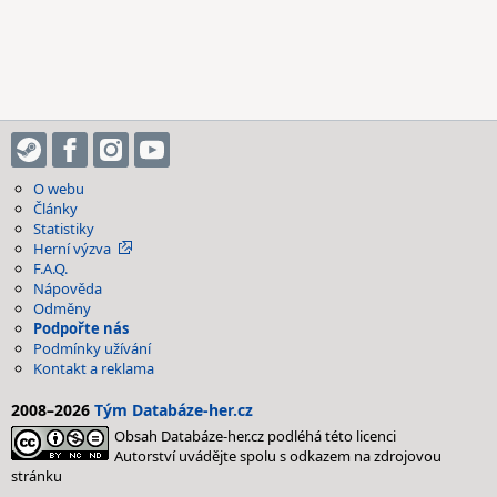
O webu
Články
Statistiky
Herní výzva
F.A.Q.
Nápověda
Odměny
Podpořte nás
Podmínky užívání
Kontakt a reklama
2008–2026
Tým Databáze-her.cz
Obsah Databáze-her.cz podléhá této licenci
Autorství uvádějte spolu s odkazem na zdrojovou
stránku