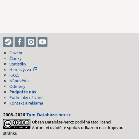
O webu
Články
Statistiky
Herní výzva
F.A.Q.
Nápověda
Odměny
Podpořte nás
Podmínky užívání
Kontakt a reklama
2008–2026
Tým Databáze-her.cz
Obsah Databáze-her.cz podléhá této licenci
Autorství uvádějte spolu s odkazem na zdrojovou
stránku