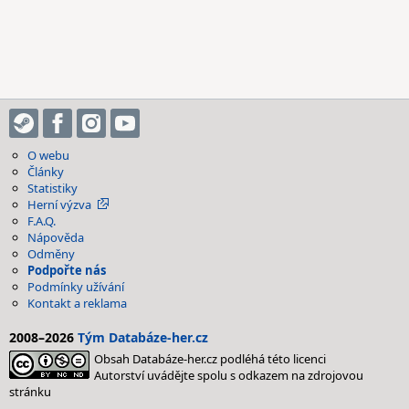
O webu
Články
Statistiky
Herní výzva
F.A.Q.
Nápověda
Odměny
Podpořte nás
Podmínky užívání
Kontakt a reklama
2008–2026
Tým Databáze-her.cz
Obsah Databáze-her.cz podléhá této licenci
Autorství uvádějte spolu s odkazem na zdrojovou
stránku