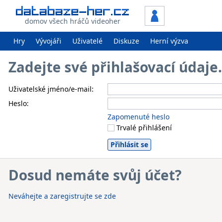
domov všech hráčů videoher
Hry
Vývojáři
Uživatelé
Diskuze
Herní výzva
Zadejte své přihlašovací údaj
Uživatelské jméno/e-mail:
Heslo:
Zapomenuté heslo
Trvalé přihlášení
Dosud nemáte svůj účet?
Neváhejte a zaregistrujte se zde