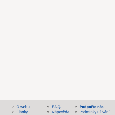
O webu
F.A.Q.
Podpořte nás
Články
Nápověda
Podmínky užívání