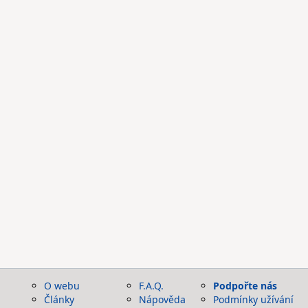
O webu
F.A.Q.
Podpořte nás
Články
Nápověda
Podmínky užívání