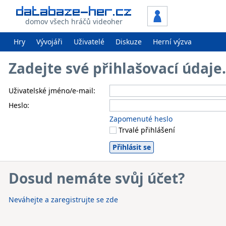
domov všech hráčů videoher
Hry
Vývojáři
Uživatelé
Diskuze
Herní výzva
Zadejte své přihlašovací údaj
Uživatelské jméno/e-mail:
Heslo:
Zapomenuté heslo
Trvalé přihlášení
Dosud nemáte svůj účet?
Neváhejte a zaregistrujte se zde