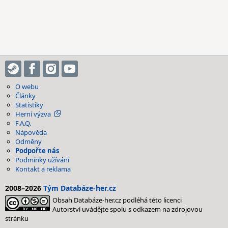
O webu
Články
Statistiky
Herní výzva
F.A.Q.
Nápověda
Odměny
Podpořte nás
Podmínky užívání
Kontakt a reklama
2008–2026
Tým Databáze-her.cz
Obsah Databáze-her.cz podléhá této licenci
Autorství uvádějte spolu s odkazem na zdrojovou
stránku