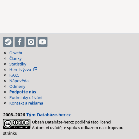
O webu
Články
Statistiky
Herní výzva
F.A.Q.
Nápověda
Odměny
Podpořte nás
Podmínky užívání
Kontakt a reklama
2008–2026
Tým Databáze-her.cz
Obsah Databáze-her.cz podléhá této licenci
Autorství uvádějte spolu s odkazem na zdrojovou
stránku