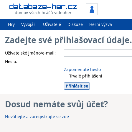
domov všech hráčů videoher
Hry
Vývojáři
Uživatelé
Diskuze
Herní výzva
Zadejte své přihlašovací údaj
Uživatelské jméno/e-mail:
Heslo:
Zapomenuté heslo
Trvalé přihlášení
Dosud nemáte svůj účet?
Neváhejte a zaregistrujte se zde