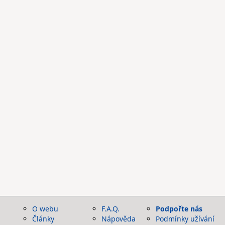
O webu
F.A.Q.
Podpořte nás
Články
Nápověda
Podmínky užívání