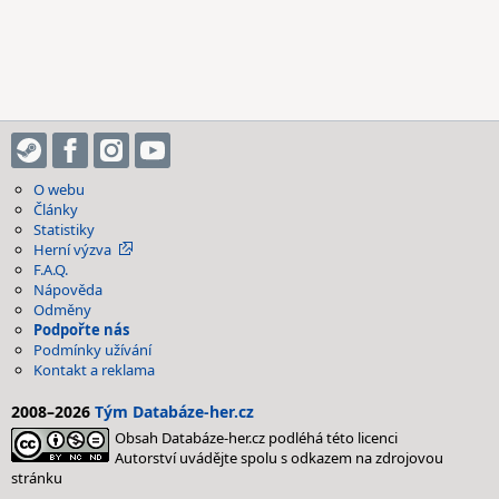
O webu
Články
Statistiky
Herní výzva
F.A.Q.
Nápověda
Odměny
Podpořte nás
Podmínky užívání
Kontakt a reklama
2008–2026
Tým Databáze-her.cz
Obsah Databáze-her.cz podléhá této licenci
Autorství uvádějte spolu s odkazem na zdrojovou
stránku