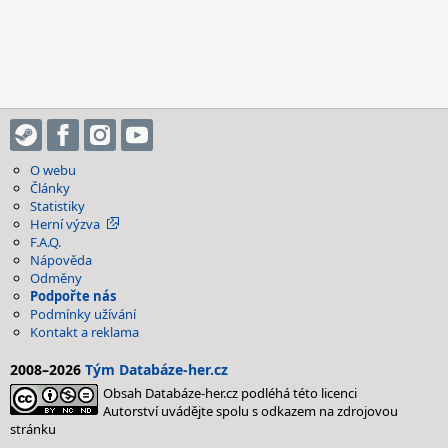
O webu
Články
Statistiky
Herní výzva
F.A.Q.
Nápověda
Odměny
Podpořte nás
Podmínky užívání
Kontakt a reklama
2008–2026
Tým Databáze-her.cz
Obsah Databáze-her.cz podléhá této licenci
Autorství uvádějte spolu s odkazem na zdrojovou
stránku