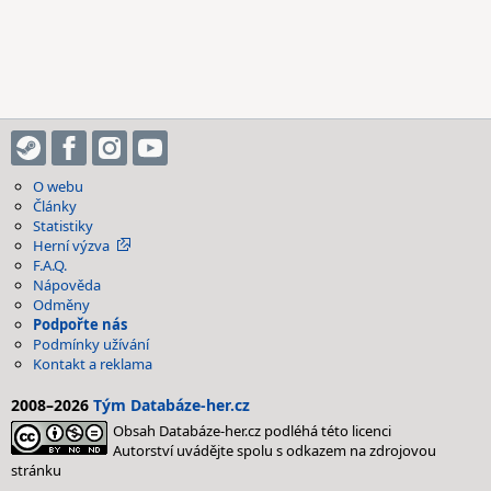
O webu
Články
Statistiky
Herní výzva
F.A.Q.
Nápověda
Odměny
Podpořte nás
Podmínky užívání
Kontakt a reklama
2008–2026
Tým Databáze-her.cz
Obsah Databáze-her.cz podléhá této licenci
Autorství uvádějte spolu s odkazem na zdrojovou
stránku