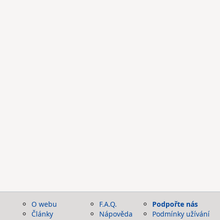
O webu
F.A.Q.
Podpořte nás
Články
Nápověda
Podmínky užívání