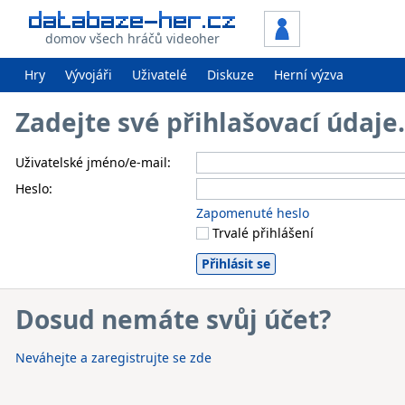
domov všech hráčů videoher
Hry
Vývojáři
Uživatelé
Diskuze
Herní výzva
Zadejte své přihlašovací údaj
Uživatelské jméno/e-mail:
Heslo:
Zapomenuté heslo
Trvalé přihlášení
Dosud nemáte svůj účet?
Neváhejte a zaregistrujte se zde