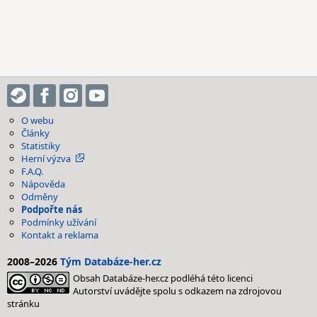
O webu
Články
Statistiky
Herní výzva
F.A.Q.
Nápověda
Odměny
Podpořte nás
Podmínky užívání
Kontakt a reklama
2008–2026
Tým Databáze-her.cz
Obsah Databáze-her.cz podléhá této licenci
Autorství uvádějte spolu s odkazem na zdrojovou
stránku