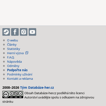
O webu
Články
Statistiky
Herní výzva
F.A.Q.
Nápověda
Odměny
Podpořte nás
Podmínky užívání
Kontakt a reklama
2008–2026
Tým Databáze-her.cz
Obsah Databáze-her.cz podléhá této licenci
Autorství uvádějte spolu s odkazem na zdrojovou
stránku