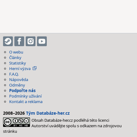
O webu
Články
Statistiky
Herní výzva
F.A.Q.
Nápověda
Odměny
Podpořte nás
Podmínky užívání
Kontakt a reklama
2008–2026
Tým Databáze-her.cz
Obsah Databáze-her.cz podléhá této licenci
Autorství uvádějte spolu s odkazem na zdrojovou
stránku