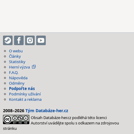
O webu
Články
Statistiky
Herní výzva
F.A.Q.
Nápověda
Odměny
Podpořte nás
Podmínky užívání
Kontakt a reklama
2008–2026
Tým Databáze-her.cz
Obsah Databáze-her.cz podléhá této licenci
Autorství uvádějte spolu s odkazem na zdrojovou
stránku