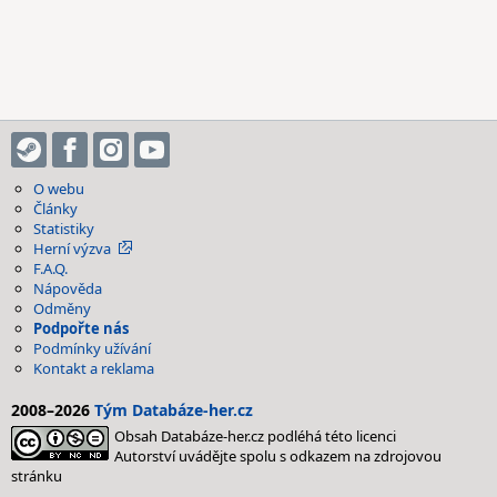
O webu
Články
Statistiky
Herní výzva
F.A.Q.
Nápověda
Odměny
Podpořte nás
Podmínky užívání
Kontakt a reklama
2008–2026
Tým Databáze-her.cz
Obsah Databáze-her.cz podléhá této licenci
Autorství uvádějte spolu s odkazem na zdrojovou
stránku