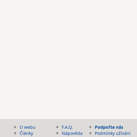
O webu
F.A.Q.
Podpořte nás
Články
Nápověda
Podmínky užívání