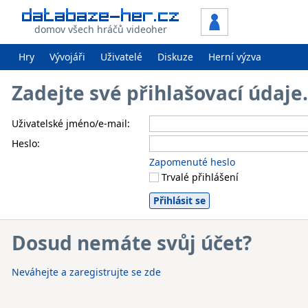
domov všech hráčů videoher
Hry
Vývojáři
Uživatelé
Diskuze
Herní výzva
Zadejte své přihlašovací údaj
Uživatelské jméno/e-mail:
Heslo:
Zapomenuté heslo
Trvalé přihlášení
Dosud nemáte svůj účet?
Neváhejte a zaregistrujte se zde