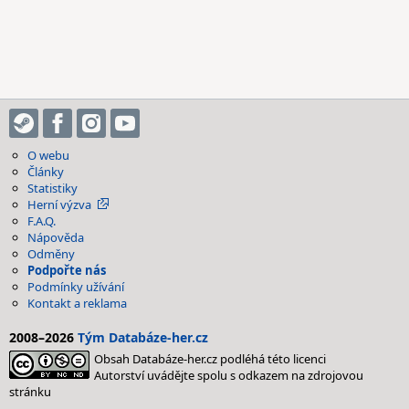
O webu
Články
Statistiky
Herní výzva
F.A.Q.
Nápověda
Odměny
Podpořte nás
Podmínky užívání
Kontakt a reklama
2008–2026
Tým Databáze-her.cz
Obsah Databáze-her.cz podléhá této licenci
Autorství uvádějte spolu s odkazem na zdrojovou
stránku