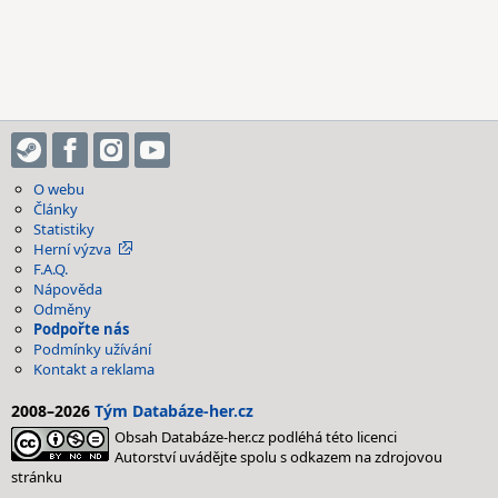
O webu
Články
Statistiky
Herní výzva
F.A.Q.
Nápověda
Odměny
Podpořte nás
Podmínky užívání
Kontakt a reklama
2008–2026
Tým Databáze-her.cz
Obsah Databáze-her.cz podléhá této licenci
Autorství uvádějte spolu s odkazem na zdrojovou
stránku