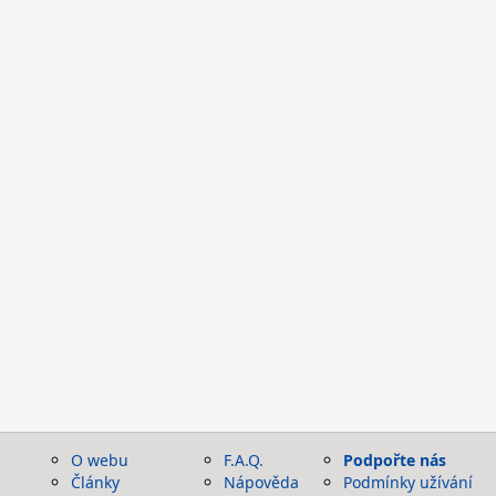
O webu
F.A.Q.
Podpořte nás
Články
Nápověda
Podmínky užívání