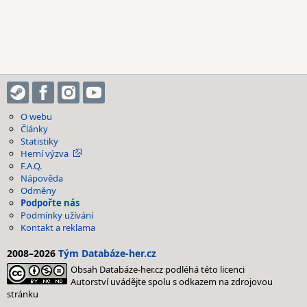
O webu
Články
Statistiky
Herní výzva
F.A.Q.
Nápověda
Odměny
Podpořte nás
Podmínky užívání
Kontakt a reklama
2008–2026
Tým Databáze-her.cz
Obsah Databáze-her.cz podléhá této licenci
Autorství uvádějte spolu s odkazem na zdrojovou
stránku