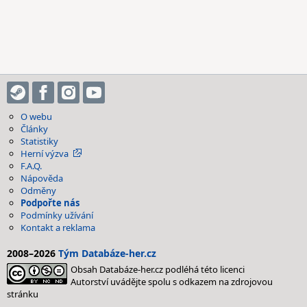
O webu
Články
Statistiky
Herní výzva
F.A.Q.
Nápověda
Odměny
Podpořte nás
Podmínky užívání
Kontakt a reklama
2008–2026
Tým Databáze-her.cz
Obsah Databáze-her.cz podléhá této licenci
Autorství uvádějte spolu s odkazem na zdrojovou
stránku