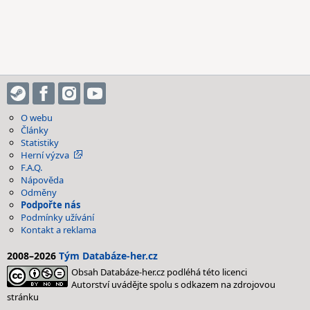
O webu
Články
Statistiky
Herní výzva
F.A.Q.
Nápověda
Odměny
Podpořte nás
Podmínky užívání
Kontakt a reklama
2008–2026
Tým Databáze-her.cz
Obsah Databáze-her.cz podléhá této licenci
Autorství uvádějte spolu s odkazem na zdrojovou
stránku