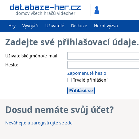
domov všech hráčů videoher
Hry
Vývojáři
Uživatelé
Diskuze
Herní výzva
Zadejte své přihlašovací údaj
Uživatelské jméno/e-mail:
Heslo:
Zapomenuté heslo
Trvalé přihlášení
Dosud nemáte svůj účet?
Neváhejte a zaregistrujte se zde