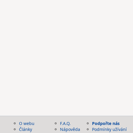
O webu
F.A.Q.
Podpořte nás
Články
Nápověda
Podmínky užívání