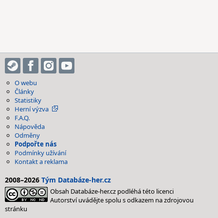
O webu
Články
Statistiky
Herní výzva
F.A.Q.
Nápověda
Odměny
Podpořte nás
Podmínky užívání
Kontakt a reklama
2008–2026
Tým Databáze-her.cz
Obsah Databáze-her.cz podléhá této licenci
Autorství uvádějte spolu s odkazem na zdrojovou
stránku