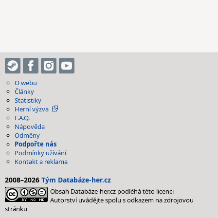
O webu
Články
Statistiky
Herní výzva
F.A.Q.
Nápověda
Odměny
Podpořte nás
Podmínky užívání
Kontakt a reklama
2008–2026
Tým Databáze-her.cz
Obsah Databáze-her.cz podléhá této licenci
Autorství uvádějte spolu s odkazem na zdrojovou
stránku