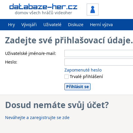
domov všech hráčů videoher
Hry
Vývojáři
Uživatelé
Diskuze
Herní výzva
Zadejte své přihlašovací údaj
Uživatelské jméno/e-mail:
Heslo:
Zapomenuté heslo
Trvalé přihlášení
Dosud nemáte svůj účet?
Neváhejte a zaregistrujte se zde