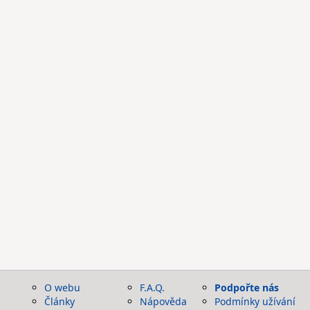
O webu
F.A.Q.
Podpořte nás
Články
Nápověda
Podmínky užívání