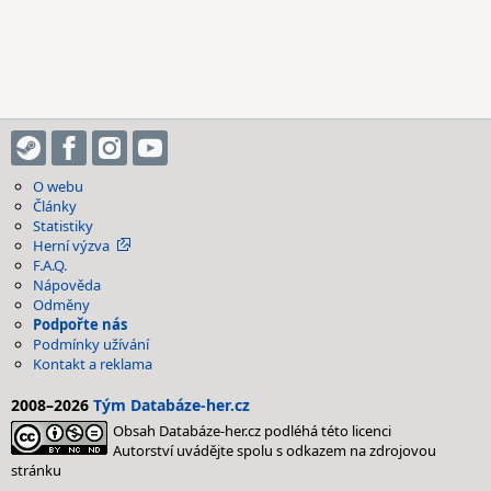
O webu
Články
Statistiky
Herní výzva
F.A.Q.
Nápověda
Odměny
Podpořte nás
Podmínky užívání
Kontakt a reklama
2008–2026
Tým Databáze-her.cz
Obsah Databáze-her.cz podléhá této licenci
Autorství uvádějte spolu s odkazem na zdrojovou
stránku