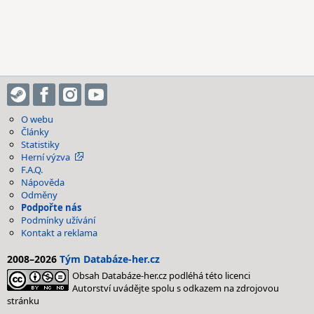
O webu
Články
Statistiky
Herní výzva
F.A.Q.
Nápověda
Odměny
Podpořte nás
Podmínky užívání
Kontakt a reklama
2008–2026
Tým Databáze-her.cz
Obsah Databáze-her.cz podléhá této licenci
Autorství uvádějte spolu s odkazem na zdrojovou
stránku