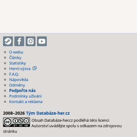
O webu
Články
Statistiky
Herní výzva
F.A.Q.
Nápověda
Odměny
Podpořte nás
Podmínky užívání
Kontakt a reklama
2008–2026
Tým Databáze-her.cz
Obsah Databáze-her.cz podléhá této licenci
Autorství uvádějte spolu s odkazem na zdrojovou
stránku