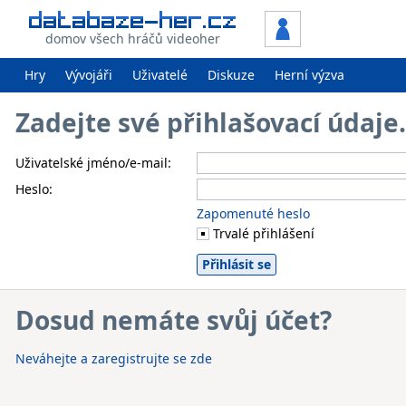
domov všech hráčů videoher
Hry
Vývojáři
Uživatelé
Diskuze
Herní výzva
Zadejte své přihlašovací údaj
Uživatelské jméno/e-mail:
Heslo:
Zapomenuté heslo
Trvalé přihlášení
Dosud nemáte svůj účet?
Neváhejte a zaregistrujte se zde