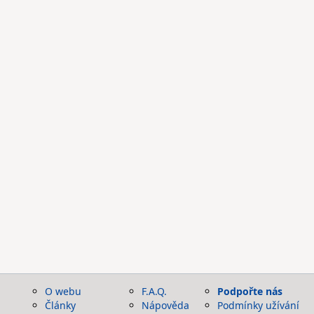
O webu
F.A.Q.
Podpořte nás
Články
Nápověda
Podmínky užívání