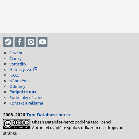
O webu
Články
Statistiky
Herní výzva
F.A.Q.
Nápověda
Odměny
Podpořte nás
Podmínky užívání
Kontakt a reklama
2008–2026
Tým Databáze-her.cz
Obsah Databáze-her.cz podléhá této licenci
Autorství uvádějte spolu s odkazem na zdrojovou
stránku